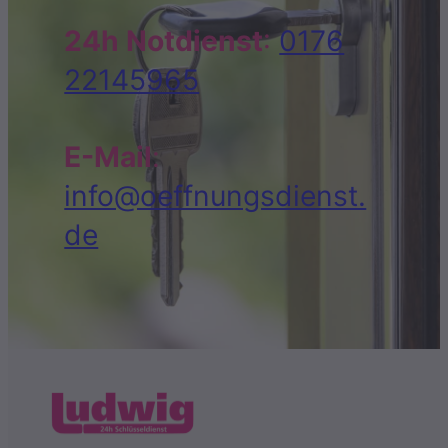
24h Notdienst
:
0176
22145965
E-Mail
:
info@oeffnungsdienst.
de