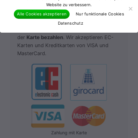
Website zu verbessern.
Alle Cookies akzeptieren
Nur funktionale Cookies
Schlüssel verloren oder vergessen
Datenschutz
Sie können bei uns bequem und sicher mit
der
Karte bezahlen
. Wir akzeptieren EC-
Karten und Kreditkarten von VISA und
MasterCard.
Zahlung mit Karte